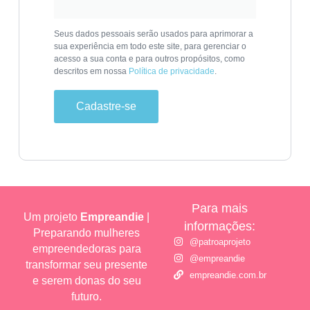
Seus dados pessoais serão usados para aprimorar a
sua experiência em todo este site, para gerenciar o
acesso a sua conta e para outros propósitos, como
descritos em nossa
Política de privacidade
.
Cadastre-se
Para mais
Um projeto
Empreandie
|
informações:
Preparando mulheres
@patroaprojeto
empreendedoras para
@empreandie
transformar seu presente
empreandie.com.br
e serem donas do seu
futuro.